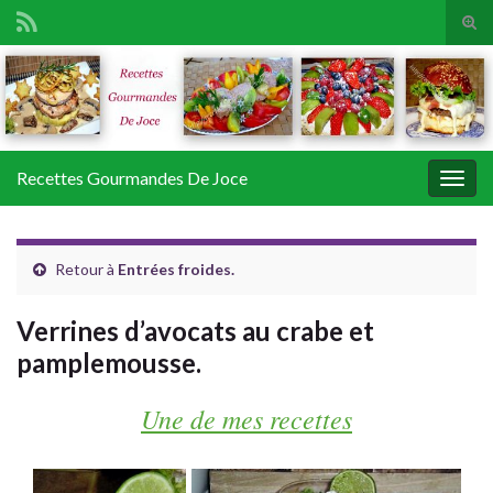
Tog
sear
Search for:
for
Recettes Gourmandes De Joce
Togg
navig
Retour à
Entrées froides.
Verrines d’avocats au crabe et
pamplemousse.
Une de mes recettes