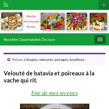
Tog
sear
Search for:
for
Recettes Gourmandes De Joce
Togg
navig
Retour à
Soupes, veloutés, potages, bouillons.
Velouté de batavia et poireaux à la
vache qui rit.
Une de mes recettes