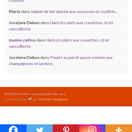
crudités.
Marie
dans
Salade de blé épicée aux saucisses et crudités.
Jocelyne Debon
dans
Haricots plats aux crevettes, riz et
cancoillotte.
mamie caillou
dans
Haricots plats aux crevettes, riz et
cancoillotte.
Jocelyne Debon
dans
Poulet au persil sauce crémée aux
champignons et lardons.
© 2026 Recettes Gourmandes De Joce.
Construit avec
par
Thèmes Graphene
.