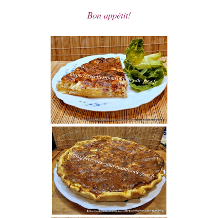
Bon appét
it!