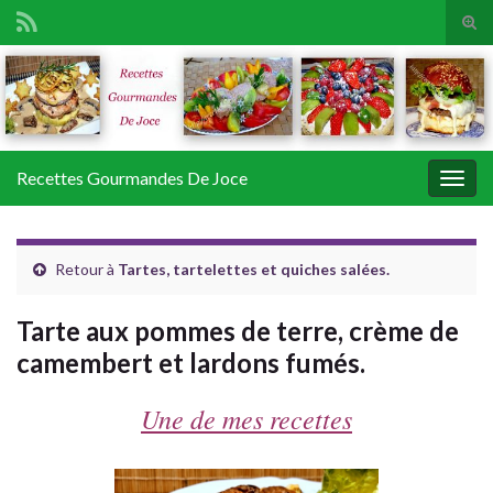
Tog
sear
Search for:
for
Recettes Gourmandes De Joce
Togg
navig
Retour à
Tartes, tartelettes et quiches salées.
Tarte aux pommes de terre, crème de
camembert et lardons fumés.
Une de mes recettes