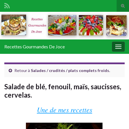
Tog
sear
Search for:
for
Recettes Gourmandes De Joce
Togg
navig
Retour à
Salades / crudités / plats complets froids.
Salade de blé, fenouil, maïs, saucisses,
cervelas.
Une de mes recettes