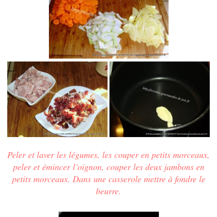
Peler et laver les légumes, les couper en petits morceaux,
peler et émincer l’oignon,
couper les deux jambons en
petits morceaux
. Dans une casserole mettre à fondre le
beurre.