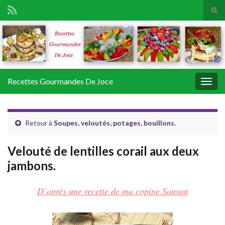
Tog
sear
Search for:
for
Recettes Gourmandes De Joce
Togg
navig
Retour à
Soupes, veloutés, potages, bouillons.
Velouté de lentilles corail aux deux
jambons.
D’après une recette de ma copine Sansan