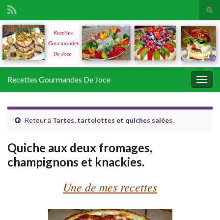
Tog
sear
Search for:
for
Recettes Gourmandes De Joce
Togg
navig
Retour à
Tartes, tartelettes et quiches salées.
Quiche aux deux fromages,
champignons et knackies.
Une de mes recettes