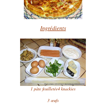
Ingrédients
1 pâte feuilletée
4 knackies
3
œufs