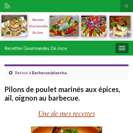
Tog
sear
Search for:
for
Recettes Gourmandes De Joce
Togg
navig
Retour à
Barbecue/plancha.
Pilons de poulet marinés aux épices,
ail, oignon au barbecue.
Une de mes recettes