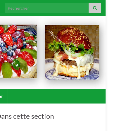
Search for:
or
ans cette section
Salades / crudités / plats complets froids.