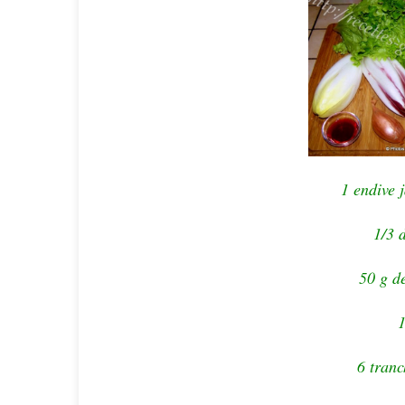
1 endive 
1/3 
50 g d
1
6 tranc