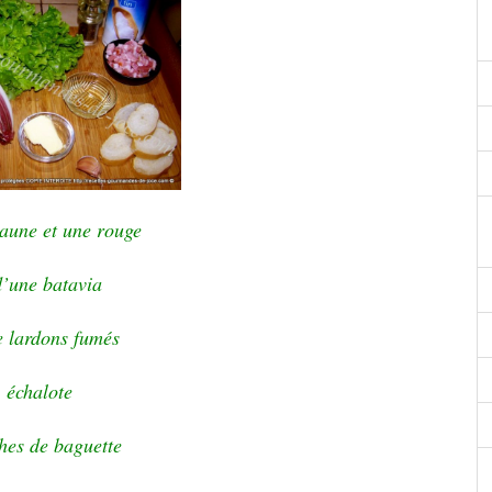
jaune et une rouge
d’une batavia
e lardons fumés
 échalote
hes de baguette