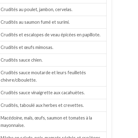
Crudités au poulet, jambon, cervelas.
Crudités au saumon fumé et surimi.
Crudités et escalopes de veau épicées en papillote.
Crudités et œufs mimosas.
Crudités sauce chien.
Crudités sauce moutarde et leurs feuilletés
chèvre/ciboulette.
Crudités sauce vinaigrette aux cacahuètes.
Crudités, taboulé aux herbes et crevettes.
Macédoine, maïs, œufs, saumon et tomates à la
mayonnaise.
Mâche en salade, noix, magrets séchés et croûtons