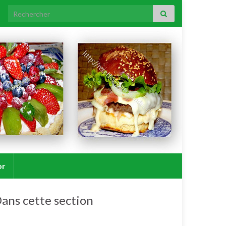
Search for:
or
ans cette section
MAP (machine à pain).