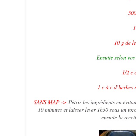
500
1
10 g de l
Ensuite selon vos
1/2 c 
1 c à c d’herbes 
SANS MAP ->
Pétrir les ingrédients en évitan
10 minutes et laisser lever 1h30 sous un tor
ensuite la rece