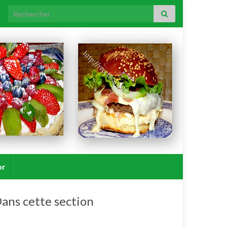
Search for:
or
ans cette section
Poulet, poule, poularde, coq, coquelet. N°1