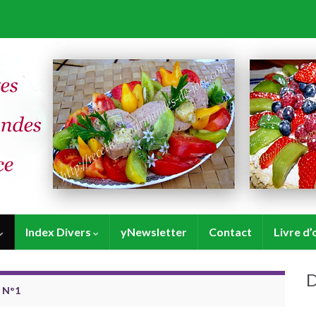
Index Divers
yNewsletter
Contact
Livre d’
D
. N°1