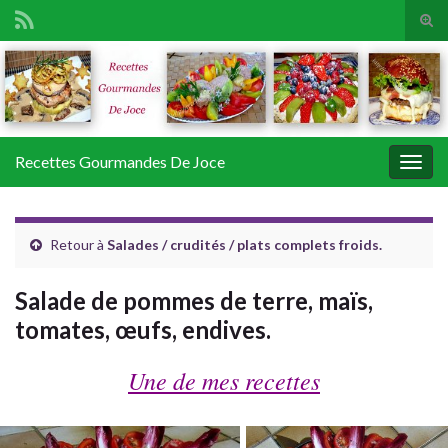
Tog
sear
Search for:
for
Recettes Gourmandes De Joce
Togg
navig
Retour à
Salades / crudités / plats complets froids.
Salade de pommes de terre, maïs,
tomates, œufs, endives.
Une de mes recettes