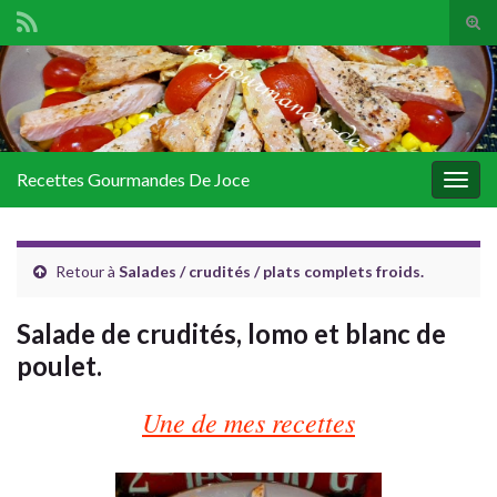
Tog
sear
Search for:
for
Recettes Gourmandes De Joce
Togg
navig
Retour à
Salades / crudités / plats complets froids.
Salade de crudités, lomo et blanc de
poulet.
Une de mes recettes