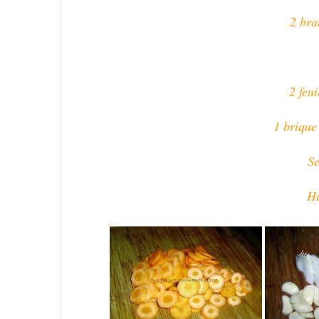
2 bra
2 feui
1 brique
Se
Hu