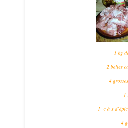
1 kg d
2 belles c
4 grosse
1 
1 c à s d’épi
4 g