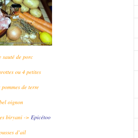
e sauté de porc
arottes ou 4 petites
s pommes de terre
bel oignon
ces biryani ->
Epicétoo
ousses d’ail