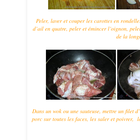
Peler, laver et couper les carottes en rondelle
d’ail en quatre, peler et émincer l’oignon, pel
de la long
Dans un wok ou une sauteuse, mettre un filet d’
porc sur toutes les faces, les saler et poivrer,