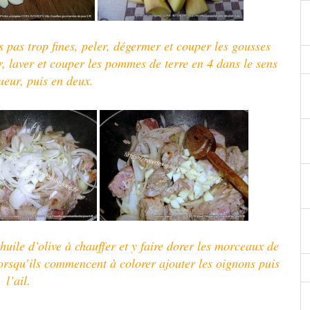
s pas trop fines
, peler, dégermer et couper les gousses
er, laver et couper les pommes de terre en 4 dans le sens
ueur, puis en deux.
huile d’olive à chauffer et y faire dorer les morceaux de
 lorsqu’ils commencent à colorer ajouter les oignons
puis
l’ail.