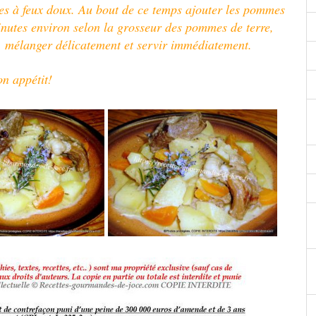
tes à feux doux.
Au bout de ce temps ajouter les pommes
minutes environ selon la grosseur des pommes de terre,
e, mélanger délicatement et servir immédiatement.
n appétit!