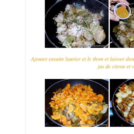
Ajout
er ensuite laurier et le thym et laisser d
jus de citron et 