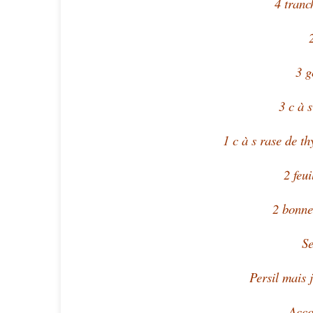
4 tranc
3 g
3 c à s
1 c à s rase de t
2 feui
2 bonnes
Se
Persil mais 
Acc