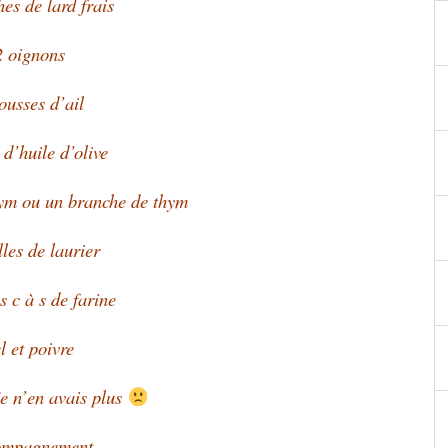
hes de lard frais
2 oignons
ousses d’ail
 d’huile d’olive
hym ou un branche de thym
lles de laurier
 c à s de farine
l et poivre
je n’en avais plus
ompagnement