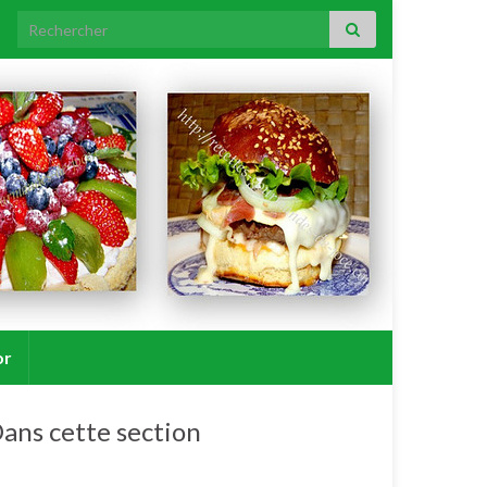
Search for:
or
ans cette section
Pommes de terre/patates douces.