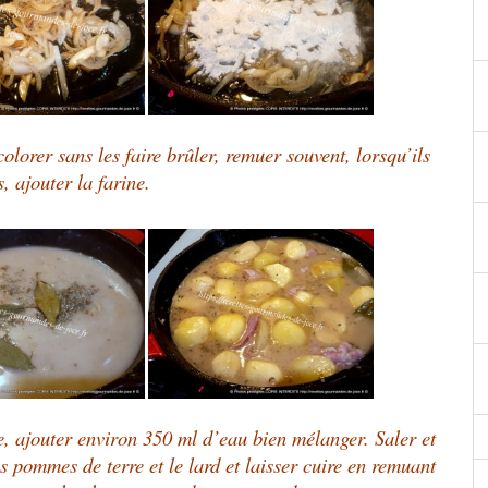
 colorer sans les faire brûler, remuer souvent, lorsqu’ils
, ajouter la farine.
e, ajouter environ 350 ml d’eau bien mélanger. Saler et
les pommes de terre et le lard et laisser cuire en remuant