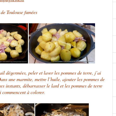
 de Toulouse fumées
ail dégermées, peler et laver les pommes de terre, j’ai
. Dans une marmite, mettre l’huile, ajouter les pommes de
ues instants, débarrasser le lard et les pommes de terre
ci commencent à colorer.