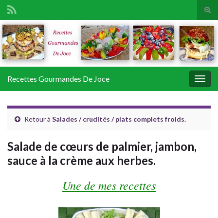
Tog
sear
Search for:
for
Recettes Gourmandes De Joce
Togg
navig
Retour à
Salades / crudités / plats complets froids.
Salade de cœurs de palmier, jambon,
sauce à la crème aux herbes.
Une de mes recettes