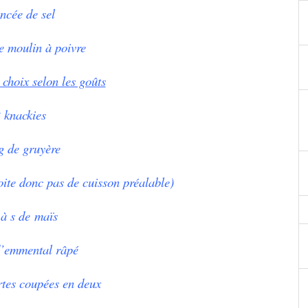
incée de sel
e moulin à poivre
choix selon les goûts
 knackies
g de gruyère
oite donc pas de cuisson préalable)
 à s de
maïs
’
emmental râpé
ertes coupées en deux