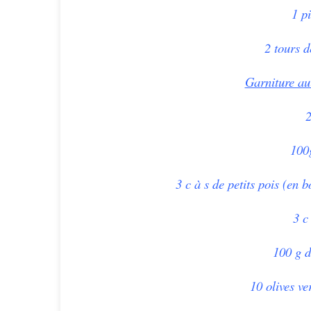
1 p
2 tours d
Garniture au 
2
100
3 c à s de petits pois
(en b
3 c
100 g d
10
olives v