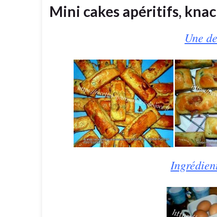
Mini cakes apéritifs, knack
Une de
Ingrédien