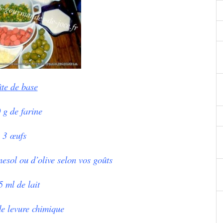
te de base
 g de farine
3
œufs
esol ou d’olive selon vos goûts
5 ml de lait
de levure chimique