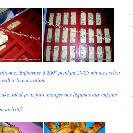
silicone.
Enfourner à 200° pendant 20/25 minutes selon
rveiller la coloration.
 cake, idéal pour faire manger des légumes aux enfants!
n apéritif!