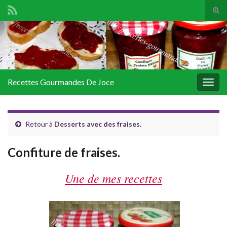
Tog
sear
Search for:
for
Recettes Gourmandes De Joce
Togg
navig
Retour à
Desserts avec des fraises.
Confiture de fraises.
Une de mes recettes