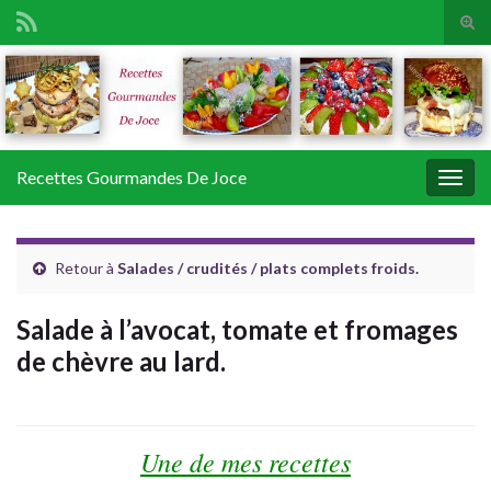
Tog
sear
Search for:
for
Recettes Gourmandes De Joce
Togg
navig
Retour à
Salades / crudités / plats complets froids.
Salade à l’avocat, tomate et fromages
de chèvre au lard.
Une de mes recettes