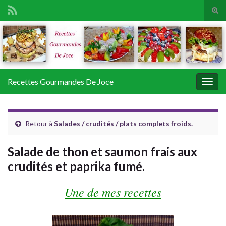
Tog
sear
Search for:
for
Recettes Gourmandes De Joce
Togg
navig
Retour à
Salades / crudités / plats complets froids.
Salade de thon et saumon frais aux
crudités et paprika fumé.
Une de mes recettes