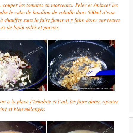
il, couper les tomates en morceaux. Peler et émincer les
udre le cube de bouillon de volaille dans 500ml d’eau
à chauffer sans la faire fumer et y faire dorer sur toutes
ux de lapin salés et poivrés.
e à la place l’échalote et l’ail, les faire dorer, ajouter
rine et bien mélanger.