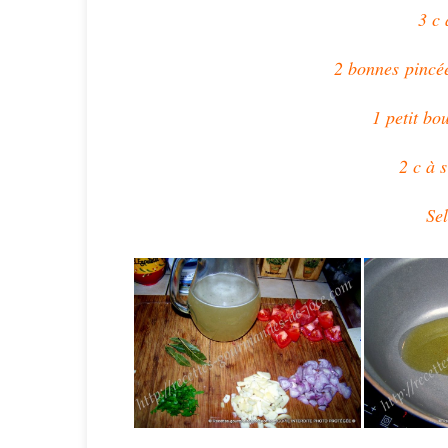
3 c 
2 bonnes pincée
1 petit bo
2 c à s
Se