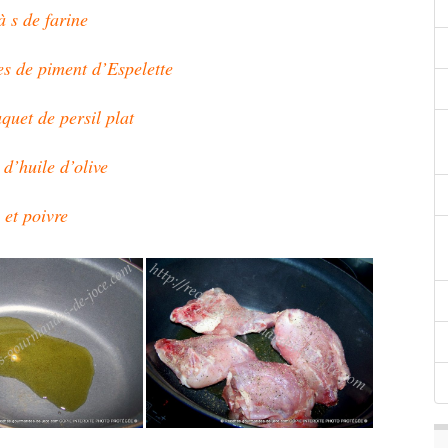
à s de farine
s de piment d’Espelette
uquet de persil plat
 d’huile d’olive
l et poivre