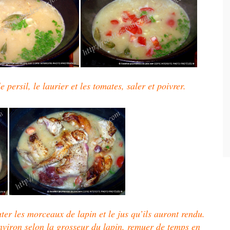
 persil, le laurier et les tomates, saler et poivrer.
ter les morceaux de lapin et le jus qu’ils auront rendu.
nviron selon la grosseur du lapin, remuer de temps en