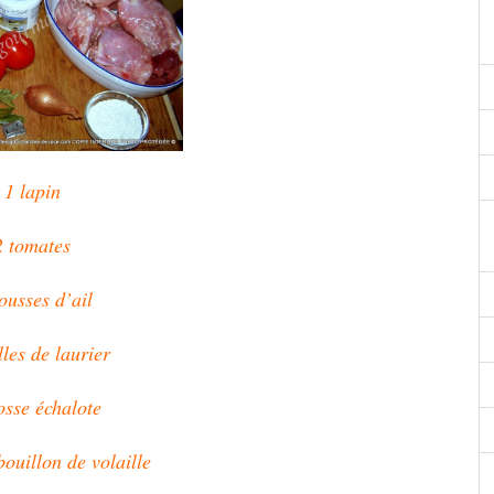
1 lapin
2 tomates
ousses d’ail
lles de laurier
osse échalote
bouillon de volaille