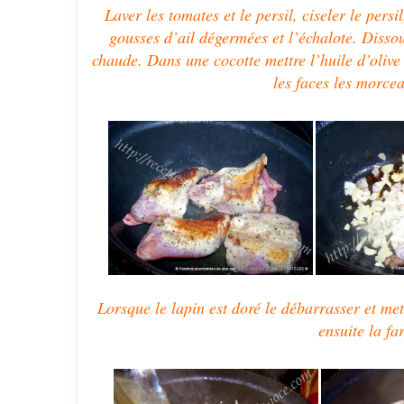
Laver les tomates et le persil, ciseler le pers
gousses d’ail dégermées et l’échalote. Disso
chaude. Dans une cocotte mettre l’huile d’olive 
les faces les morcea
Lorsque le lapin est doré le débarrasser et mettr
ensuite la fa