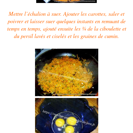
Mettre l’échalion à suer.
Ajouter les carottes, saler et
poivrer et laisser suer
quelques instants
en remuant de
temps en temps, ajouté ensuite les ¾ de la ciboulette et
du persil lavés et ciselés et les graines de cumin.