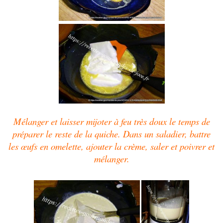
Mélanger et laisser mijoter à feu très doux le temps de
préparer le reste de la quiche. Dans un saladier, battre
les
œufs
en omelette, ajouter la crème, saler et poivrer et
mélanger.