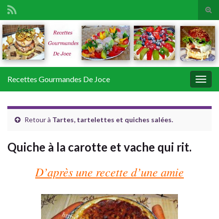
Tog
sear
Search for:
for
Recettes Gourmandes De Joce
Togg
navig
Retour à
Tartes, tartelettes et quiches salées.
Quiche à la carotte et vache qui rit.
D’après une recette d’une amie