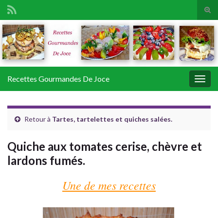
Tog
sear
Search for:
for
Recettes Gourmandes De Joce
Togg
navig
Retour à
Tartes, tartelettes et quiches salées.
Quiche aux tomates cerise, chèvre et
lardons fumés.
Une de mes recettes