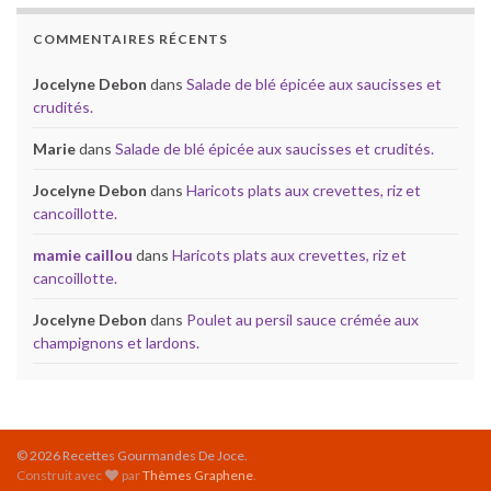
COMMENTAIRES RÉCENTS
Jocelyne Debon
dans
Salade de blé épicée aux saucisses et
crudités.
Marie
dans
Salade de blé épicée aux saucisses et crudités.
Jocelyne Debon
dans
Haricots plats aux crevettes, riz et
cancoillotte.
mamie caillou
dans
Haricots plats aux crevettes, riz et
cancoillotte.
Jocelyne Debon
dans
Poulet au persil sauce crémée aux
champignons et lardons.
© 2026 Recettes Gourmandes De Joce.
Construit avec
par
Thèmes Graphene
.