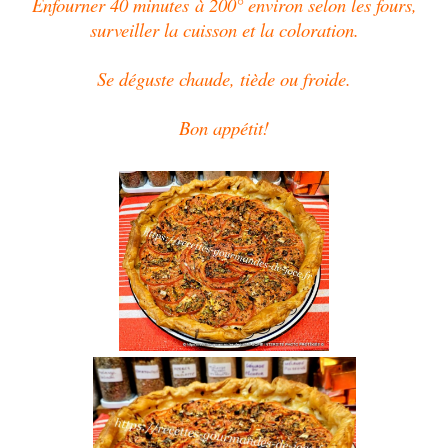
Enfourner
40 minutes
à 200° environ selon les fours,
surveiller la cuisson et la coloration.
Se déguste chaude, tiède ou froide.
Bon appétit!