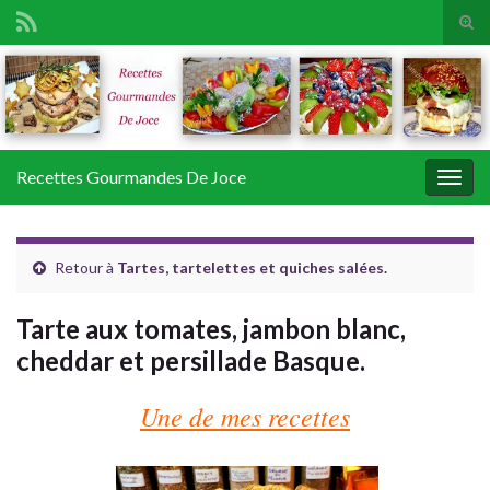
Tog
sear
Search for:
for
Recettes Gourmandes De Joce
Togg
navig
Retour à
Tartes, tartelettes et quiches salées.
Tarte aux tomates, jambon blanc,
cheddar et persillade Basque.
Une de mes recettes