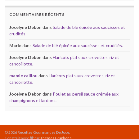
COMMENTAIRES RÉCENTS
Jocelyne Debon
dans
Salade de blé épicée aux saucisses et
crudités.
Marie
dans
Salade de blé épicée aux saucisses et crudités.
Jocelyne Debon
dans
Haricots plats aux crevettes, riz et
cancoillotte.
mamie caillou
dans
Haricots plats aux crevettes, riz et
cancoillotte.
Jocelyne Debon
dans
Poulet au persil sauce crémée aux
champignons et lardons.
© 2026 Recettes Gourmandes De Joce.
Construit avec
par
Thèmes Graphene
.