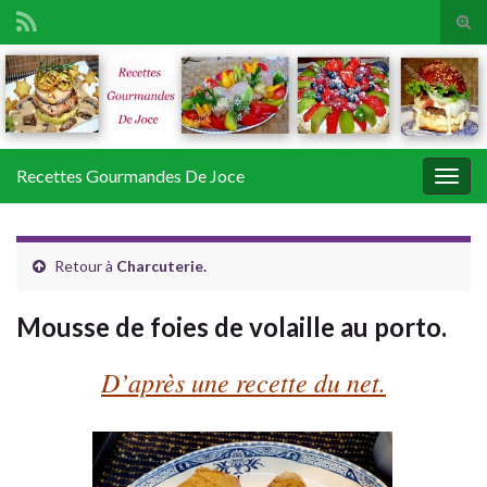
Tog
sear
Search for:
for
Recettes Gourmandes De Joce
Togg
navig
Retour à
Charcuterie.
Mousse de foies de volaille au porto.
D’après une recette du net.