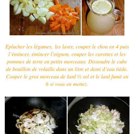
Eplucher les légumes,
les l
aver, couper le chou en 4 puis
l’
émincer, émincer l’oignon, couper les carottes et les
pommes de terre en petits morceaux. Dissoudre le cube
de bouillon de volaille dans un litre et demi d’eau tiède.
Couper le gros morceau de lard ½ sel et le lard fumé en
6 si vous en mettez.