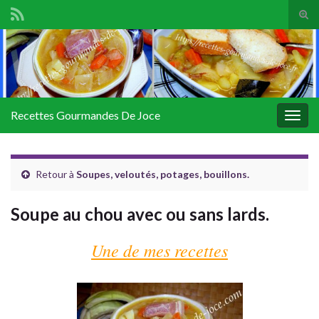
Tog
sear
Search for:
for
Recettes Gourmandes De Joce
Togg
navig
Retour à
Soupes, veloutés, potages, bouillons.
Soupe au chou avec ou sans lards.
Une de mes recettes