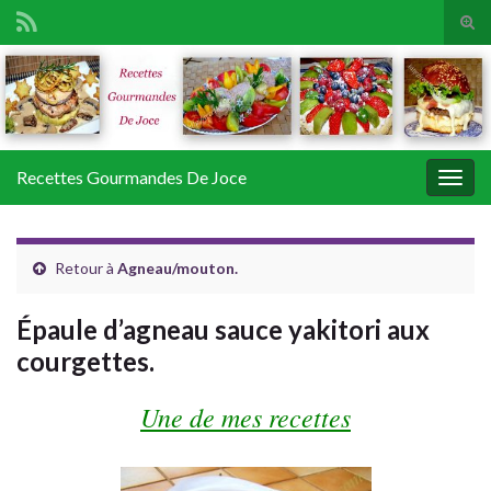
Tog
sear
Search for:
for
Recettes Gourmandes De Joce
Togg
navig
Retour à
Agneau/mouton.
Épaule d’agneau sauce yakitori aux
courgettes.
Une de mes recettes