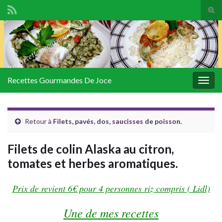
Tog
sear
Search for:
for
Recettes Gourmandes De Joce
Togg
navig
Retour à
Filets, pavés, dos, saucisses de poisson.
Filets de colin Alaska au citron,
tomates et herbes aromatiques.
Prix de revient 6€ pour 4 personnes riz compris ( Lidl)
Une de mes recettes