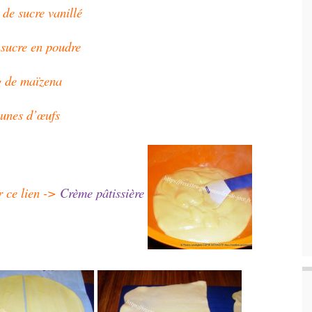
 de sucre vanillé
 sucre en poudre
g de maïzena
aunes d’œufs
r ce lien ->
Crème pâtissière