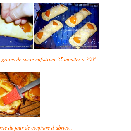
 grains de sucre
enfourner 25 minutes à 200°.
rtie
du four de confiture d’abricot.