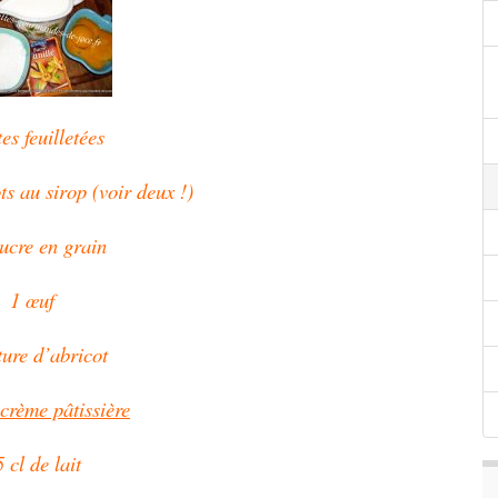
es feuilletées
ts au sirop (voir deux !)
ucre en grain
1 œuf
ture d’abricot
crème pâtissière
 cl de lait