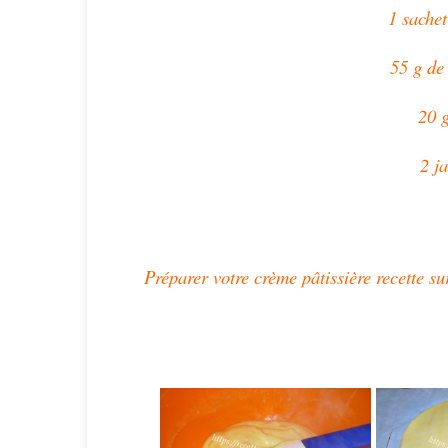
1 sachet
55 g de
20 
2 j
Préparer votre crème pâtissière recette su