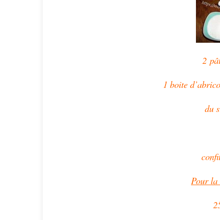
2 pât
1 boite d’abrico
du s
confi
Pour la 
25