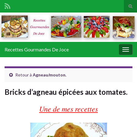
Tog
sear
Search for:
for
Recettes Gourmandes De Joce
Togg
navig
Retour à
Agneau/mouton.
Bricks d’agneau épicées aux tomates.
Une de mes recettes