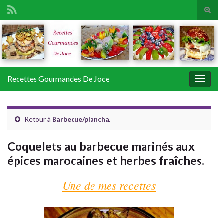
Tog
sear
Search for:
for
Recettes Gourmandes De Joce
Togg
navig
Retour à
Barbecue/plancha.
Coquelets au barbecue marinés aux
épices marocaines et herbes fraîches.
Une de mes recettes