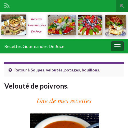
Tog
sear
Search for:
for
Recettes Gourmandes De Joce
Togg
navig
Retour à
Soupes, veloutés, potages, bouillons.
Velouté de poivrons.
Une de mes recettes