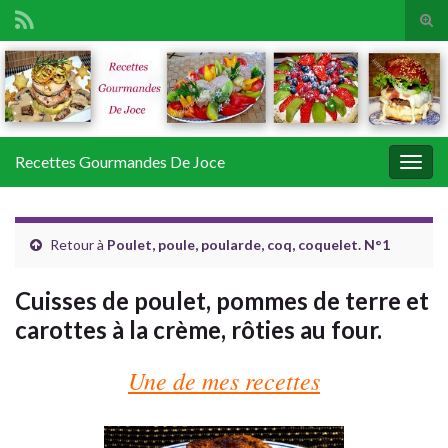
Tog
sear
Search for:
for
Recettes Gourmandes De Joce
Togg
navig
Retour à
Poulet, poule, poularde, coq, coquelet. N°1
Cuisses de poulet, pommes de terre et
carottes à la crème, rôties au four.
Une de mes recettes