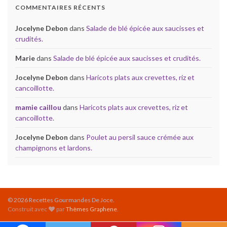
COMMENTAIRES RÉCENTS
Jocelyne Debon
dans
Salade de blé épicée aux saucisses et
crudités.
Marie
dans
Salade de blé épicée aux saucisses et crudités.
Jocelyne Debon
dans
Haricots plats aux crevettes, riz et
cancoillotte.
mamie caillou
dans
Haricots plats aux crevettes, riz et
cancoillotte.
Jocelyne Debon
dans
Poulet au persil sauce crémée aux
champignons et lardons.
© 2026 Recettes Gourmandes De Joce.
Construit avec
par
Thèmes Graphene
.