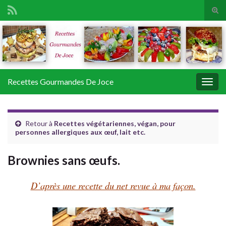
Tog
sear
Search for:
for
Recettes Gourmandes De Joce
Togg
navig
Retour à
Recettes végétariennes, végan, pour
personnes allergiques aux œuf, lait etc.
Brownies sans œufs.
D’après une recette du net revue à ma façon.