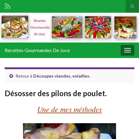
Tog
sear
Search for:
for
Recettes Gourmandes De Joce
Togg
navig
Retour à
Découpes viandes, volailles.
Désosser des pilons de poulet.
Une de mes méthodes