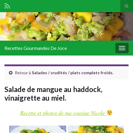
Tog
sear
Search for:
for
Recettes Gourmandes De Joce
Togg
navig
Retour à
Salades / crudités / plats complets froids.
Salade de mangue au haddock,
vinaigrette au miel.
Recette et photos de ma cousine Nicole