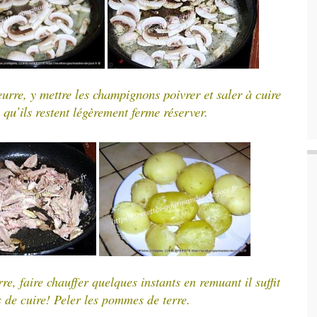
eurre, y mettre les champignons poivrer
et saler à cuire
 qu’ils restent
ferme
réserver.
légèrement
rre, faire chauffer quelques instants
en remuant il suffit
 de cuire! Peler les pommes de terre.