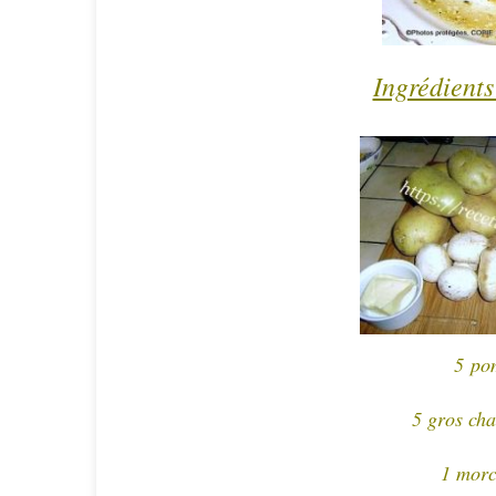
Ingrédients
5 po
5 gros ch
1 morc