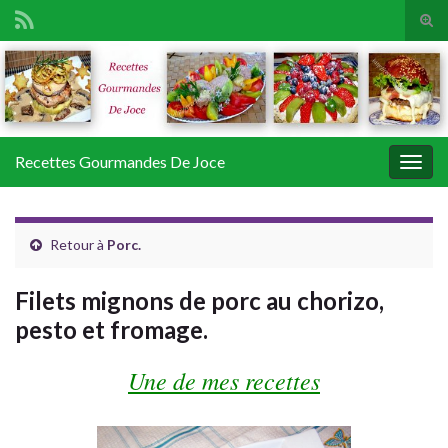
Tog
sear
Search for:
for
Recettes Gourmandes De Joce
Togg
navig
Retour à
Porc.
Filets mignons de porc au chorizo,
pesto et fromage.
Une de mes recettes