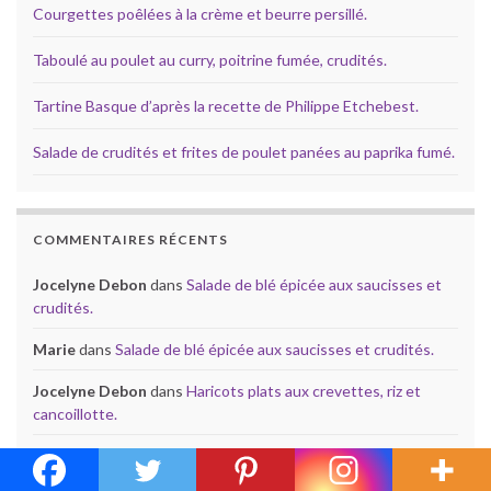
Courgettes poêlées à la crème et beurre persillé.
Taboulé au poulet au curry, poitrine fumée, crudités.
Tartine Basque d’après la recette de Philippe Etchebest.
Salade de crudités et frites de poulet panées au paprika fumé.
COMMENTAIRES RÉCENTS
Jocelyne Debon
dans
Salade de blé épicée aux saucisses et
crudités.
Marie
dans
Salade de blé épicée aux saucisses et crudités.
Jocelyne Debon
dans
Haricots plats aux crevettes, riz et
cancoillotte.
mamie caillou
dans
Haricots plats aux crevettes, riz et
cancoillotte.