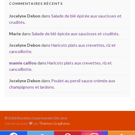
COMMENTAIRES RÉCENTS
Jocelyne Debon
dans
Salade de blé épicée aux saucisses et
crudités.
Marie
dans
Salade de blé épicée aux saucisses et crudités.
Jocelyne Debon
dans
Haricots plats aux crevettes, riz et
cancoillotte.
mamie caillou
dans
Haricots plats aux crevettes, riz et
cancoillotte.
Jocelyne Debon
dans
Poulet au persil sauce crémée aux
champignons et lardons.
© 2026 Recettes Gourmandes De Joce.
Construit avec
par
Thèmes Graphene
.