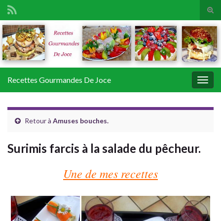
Tog
sear
Search for:
for
Recettes Gourmandes De Joce
Togg
navig
Retour à
Amuses bouches.
Surimis farcis à la salade du pêcheur.
Une de mes recettes