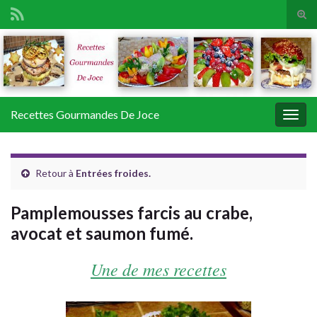
Tog
sear
Search for:
for
Recettes Gourmandes De Joce
Togg
navig
Retour à
Entrées froides.
Pamplemousses farcis au crabe,
avocat et saumon fumé.
Une de mes recettes