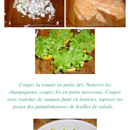
Couper la tomate en petits dés.
Nettoyer les
champignons, coupez lès en petits morceaux.
Couper
trois tranches de saumon fumé en lanières,
tapisser les
peaux des pamplemousses de feuilles de salade.