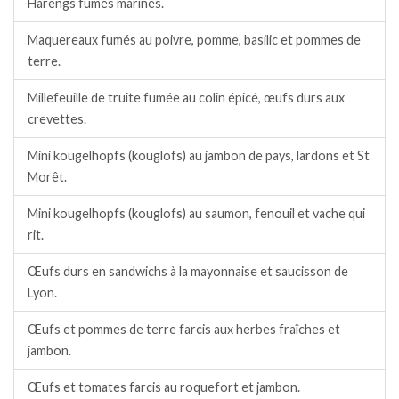
Harengs fumés marinés.
Maquereaux fumés au poivre, pomme, basilic et pommes de
terre.
Millefeuille de truite fumée au colin épicé, œufs durs aux
crevettes.
Mini kougelhopfs (kouglofs) au jambon de pays, lardons et St
Morêt.
Mini kougelhopfs (kouglofs) au saumon, fenouil et vache qui
rit.
Œufs durs en sandwichs à la mayonnaise et saucisson de
Lyon.
Œufs et pommes de terre farcis aux herbes fraîches et
jambon.
Œufs et tomates farcis au roquefort et jambon.