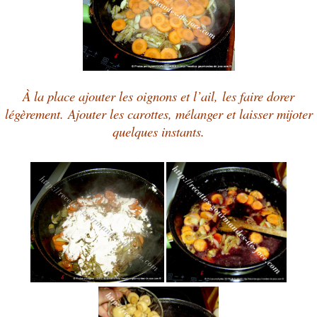
À la place ajouter les oignons et l’ail,
les
faire dorer
légèrement.
Ajouter les carottes, mélanger et laisser mijoter
quelques instants.