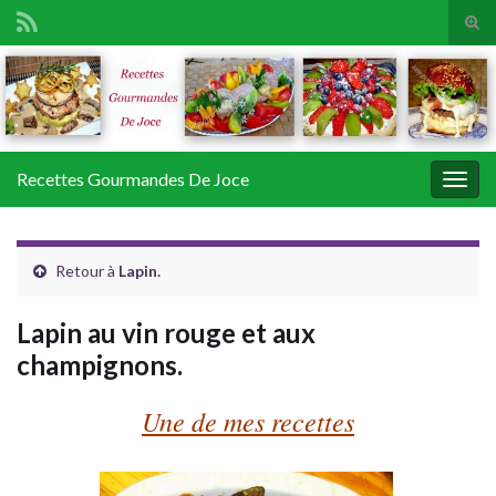
Tog
sear
Search for:
for
Recettes Gourmandes De Joce
Togg
navig
Retour à
Lapin.
Lapin au vin rouge et aux
champignons.
Une de mes recettes