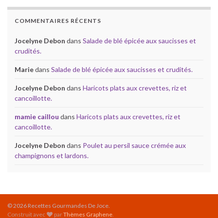
COMMENTAIRES RÉCENTS
Jocelyne Debon
dans
Salade de blé épicée aux saucisses et
crudités.
Marie
dans
Salade de blé épicée aux saucisses et crudités.
Jocelyne Debon
dans
Haricots plats aux crevettes, riz et
cancoillotte.
mamie caillou
dans
Haricots plats aux crevettes, riz et
cancoillotte.
Jocelyne Debon
dans
Poulet au persil sauce crémée aux
champignons et lardons.
© 2026 Recettes Gourmandes De Joce.
Construit avec
par
Thèmes Graphene
.