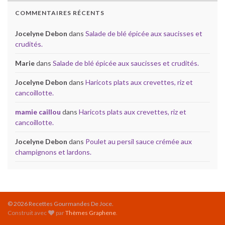
COMMENTAIRES RÉCENTS
Jocelyne Debon
dans
Salade de blé épicée aux saucisses et
crudités.
Marie
dans
Salade de blé épicée aux saucisses et crudités.
Jocelyne Debon
dans
Haricots plats aux crevettes, riz et
cancoillotte.
mamie caillou
dans
Haricots plats aux crevettes, riz et
cancoillotte.
Jocelyne Debon
dans
Poulet au persil sauce crémée aux
champignons et lardons.
© 2026 Recettes Gourmandes De Joce.
Construit avec
par
Thèmes Graphene
.