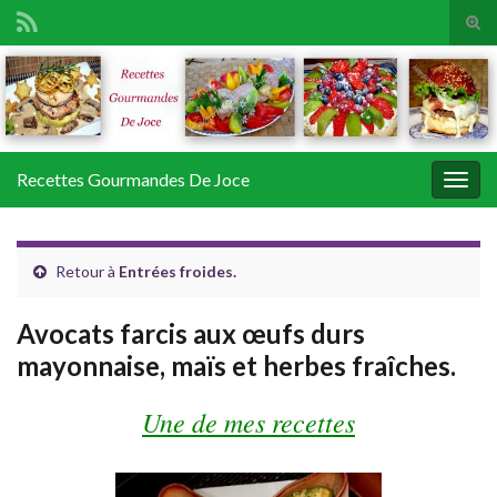
Tog
sear
Search for:
for
Recettes Gourmandes De Joce
Togg
navig
Retour à
Entrées froides.
Avocats farcis aux œufs durs
mayonnaise, maïs et herbes fraîches.
Une de mes recettes