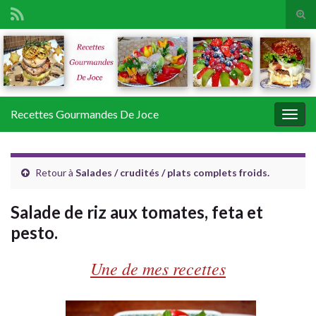
Tog
sear
Search for:
for
Recettes Gourmandes De Joce
Togg
navig
Retour à
Salades / crudités / plats complets froids.
Salade de riz aux tomates, feta et
pesto.
Une de mes recettes