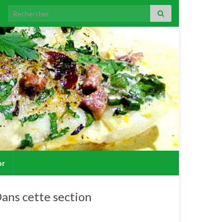
Search for:
or
ans cette section
Filets, pavés, dos, saucisses de poisson.