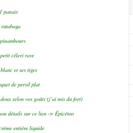
1 panais
 rutabaga
opinambours
petit céleri rave
blanc et ses tiges
uquet de persil plat
 doux selon vos goûts (j’ai mis du fort)
son détails sur ce lien -> Épicétoo
crème entière liquide