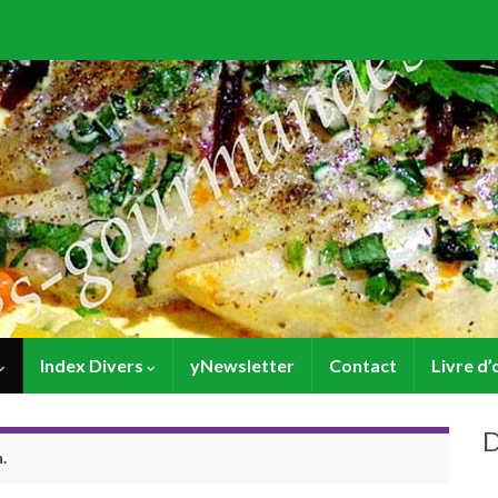
Index Divers
yNewsletter
Contact
Livre d’
D
.