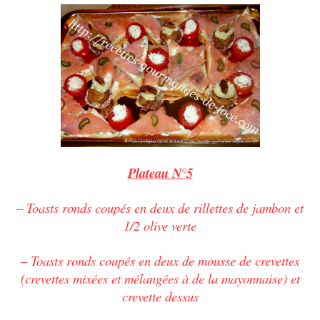
Plateau N°5
– Toasts ronds coupés en deux de rillettes de jambon et
1/2 olive verte
– Toasts ronds coupés en deux de mousse de crevettes
(crevettes mixées et mélangées à de la mayonnaise) et
crevette dessus