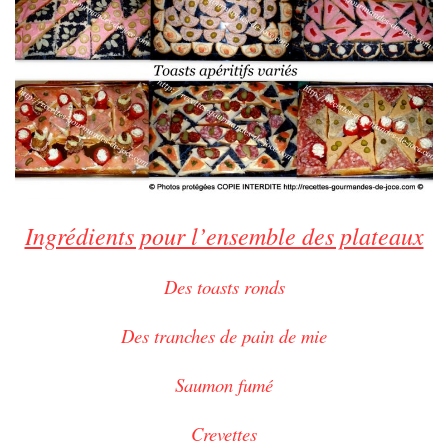
Ingrédients pour l’ensemble des plateaux
Des toasts ronds
Des tranches de pain de mie
Saumon fumé
Crevettes