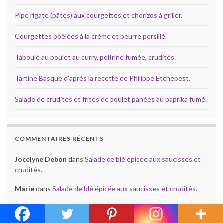
Pipe rigate (pâtes) aux courgettes et chorizos à griller.
Courgettes poêlées à la crème et beurre persillé.
Taboulé au poulet au curry, poitrine fumée, crudités.
Tartine Basque d’après la recette de Philippe Etchebest.
Salade de crudités et frites de poulet panées au paprika fumé.
COMMENTAIRES RÉCENTS
Jocelyne Debon
dans
Salade de blé épicée aux saucisses et
crudités.
Marie
dans
Salade de blé épicée aux saucisses et crudités.
Jocelyne Debon
dans
Haricots plats aux crevettes, riz et
cancoillotte.