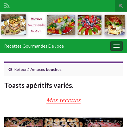
Tog
sear
Search for:
for
Recettes Gourmandes De Joce
Togg
navig
Retour à
Amuses bouches.
Toasts apéritifs variés.
Mes recettes