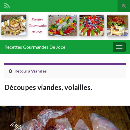
Tog
sear
Search for:
for
Recettes Gourmandes De Joce
Togg
navig
Retour à
Viandes
Découpes viandes, volailles.