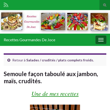
Tog
sear
Search for:
for
Recettes Gourmandes De Joce
Togg
navig
Retour à
Salades / crudités / plats complets froids.
Semoule façon taboulé aux jambon,
maïs, crudités.
Une de mes recettes