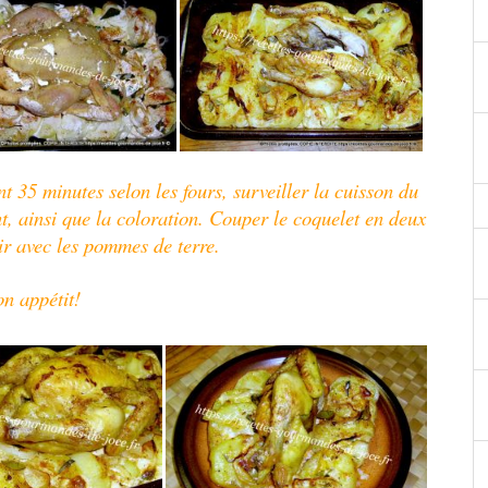
t 35 minutes selon les fours, surveiller la cuisson du
t, ainsi que la coloration.
Couper le coquelet en deux
vir avec les pommes de terre.
n appétit!