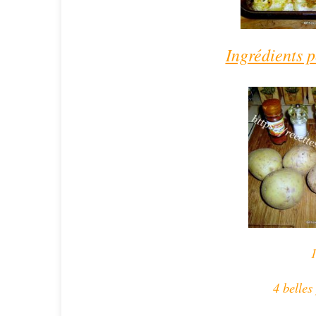
Ingrédients 
1
4 belles