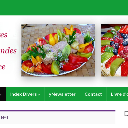
Index Divers
yNewsletter
Contact
Livre d’
D
. N°1