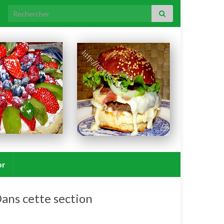
Search for:
or
ans cette section
Poulet, poule, poularde, coq, coquelet. N°1