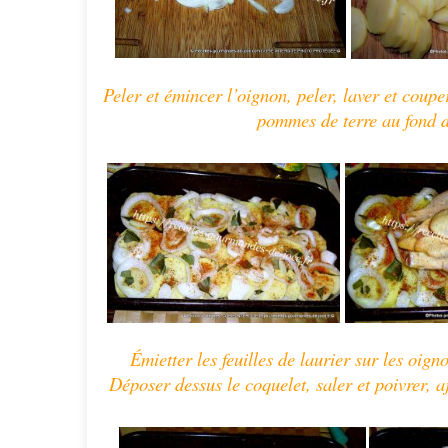
Peler et émincer l’oignon, peler, laver et coup
pommes de terre au fond du
Émietter les feuilles de laurier sur les oigno
Déposer dessus le coquelet, saler et poivrer, a