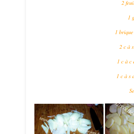
2 feui
1 
1 brique
2 c à s
1 c à c
1 c à s 
Se