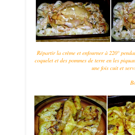
Répartir la crème et enfourner à 220° pendan
coquelet et des pommes de terre en les piquan
une fois cuit et ser
Bo