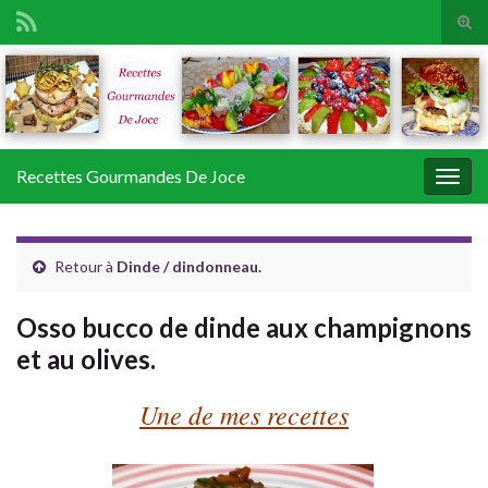
Tog
sear
Search for:
for
Recettes Gourmandes De Joce
Togg
navig
Retour à
Dinde / dindonneau.
Osso bucco de dinde aux champignons
et au olives.
Une de mes recettes