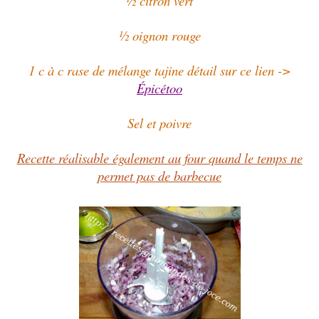
½ citron vert
½ oignon rouge
1 c à c rase de mélange tajine détail sur ce lien ->
Épicétoo
Sel et poivre
Recette réalisable également au four quand le temps ne
permet pas de barbecue