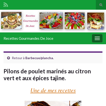
Tog
sear
Search for:
for
Recettes Gourmandes De Joce
Togg
navig
Retour à
Barbecue/plancha.
Pilons de poulet marinés au citron
vert et aux épices tajine.
Une de mes recettes