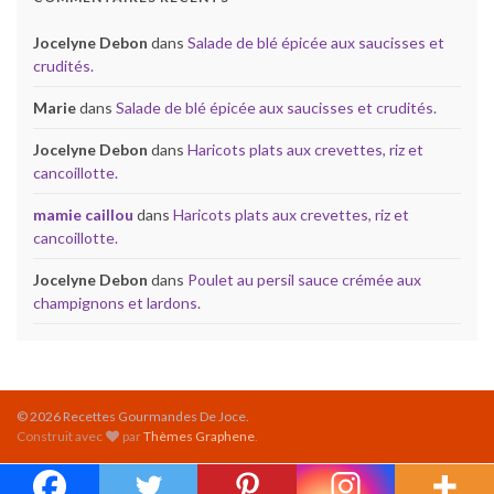
Jocelyne Debon
dans
Salade de blé épicée aux saucisses et
crudités.
Marie
dans
Salade de blé épicée aux saucisses et crudités.
Jocelyne Debon
dans
Haricots plats aux crevettes, riz et
cancoillotte.
mamie caillou
dans
Haricots plats aux crevettes, riz et
cancoillotte.
Jocelyne Debon
dans
Poulet au persil sauce crémée aux
champignons et lardons.
© 2026 Recettes Gourmandes De Joce.
Construit avec
par
Thèmes Graphene
.