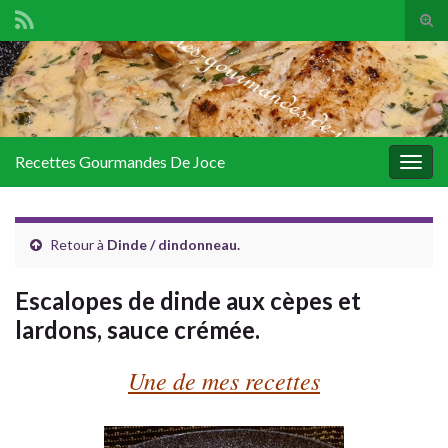
Tog
sear
Search for:
for
Recettes Gourmandes De Joce
Togg
navig
Retour à
Dinde / dindonneau.
Escalopes de dinde aux cèpes et
lardons, sauce crémée.
Une de mes recettes